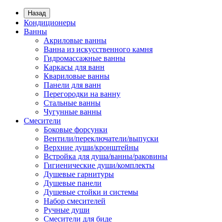
Назад
Кондиционеры
Ванны
Акриловые ванны
Ванна из искусственного камня
Гидромассажные ванны
Каркасы для ванн
Квариловые ванны
Панели для ванн
Перегородки на ванну
Стальные ванны
Чугунные ванны
Смесители
Боковые форсунки
Вентили/переключатели/выпуски
Верхние души/кронштейны
Встройка для душа/ванны/раковины
Гигиенические души/комплекты
Душевые гарнитуры
Душевые панели
Душевые стойки и системы
Набор смесителей
Ручные души
Смесители для биде