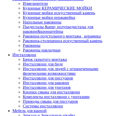
Измельчители
Кухонные КЕРАМИЧЕСКИЕ МОЙКИ
Кухонные мойки искусственный камень
Кухонные мойки нержавейка
Напольные раковины
Пьедесталы &amp; полупьедисталы для
раковин&кронштейны
Раковина подстольного монтажа , керамика
Раковина-столешница искуственный камень
Раковины
Раковины накладные
Инсталляции
Бачок скрытого монтажа
Инсталляции для биде
Инсталляции для людей с ограниченными
физическими возможностями
Инсталляции для писсуаров
Инсталляции для раковин
Инсталляции для унитазов
Кнопки смыва для инсталляции
Комплекты инсталляции с унитазами
Приводы смыва для писсуаров
Системы инсталляции
Мебель для ванной
Зеркала и Зеркальные шкафы