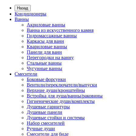
Назад
Кондиционеры
Ванны
Акриловые ванны
Ванна из искусственного камня
Гидромассажные ванны
Каркасы для ванн
Квариловые ванны
Панели для ванн
Перегородки на ванну
Стальные ванны
Чугунные ванны
Смесители
Боковые форсунки
Вентили/переключатели/выпуски
Верхние души/кронштейны
Встройка для душа/ванны/раковины
Гигиенические души/комплекты
Душевые гарнитуры
Душевые панели
Душевые стойки и системы
Набор смесителей
Ручные души
Смесители для биде