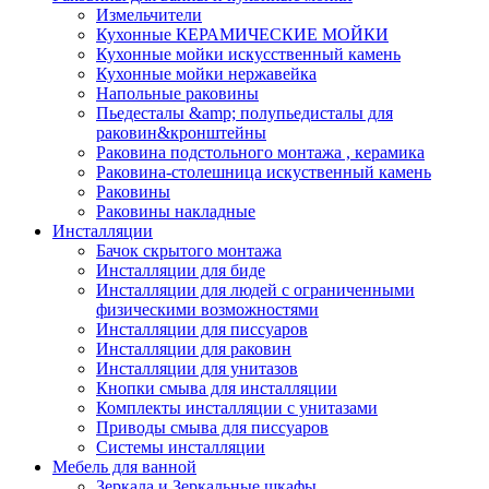
Измельчители
Кухонные КЕРАМИЧЕСКИЕ МОЙКИ
Кухонные мойки искусственный камень
Кухонные мойки нержавейка
Напольные раковины
Пьедесталы &amp; полупьедисталы для
раковин&кронштейны
Раковина подстольного монтажа , керамика
Раковина-столешница искуственный камень
Раковины
Раковины накладные
Инсталляции
Бачок скрытого монтажа
Инсталляции для биде
Инсталляции для людей с ограниченными
физическими возможностями
Инсталляции для писсуаров
Инсталляции для раковин
Инсталляции для унитазов
Кнопки смыва для инсталляции
Комплекты инсталляции с унитазами
Приводы смыва для писсуаров
Системы инсталляции
Мебель для ванной
Зеркала и Зеркальные шкафы