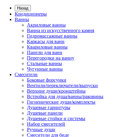
Назад
Кондиционеры
Ванны
Акриловые ванны
Ванна из искусственного камня
Гидромассажные ванны
Каркасы для ванн
Квариловые ванны
Панели для ванн
Перегородки на ванну
Стальные ванны
Чугунные ванны
Смесители
Боковые форсунки
Вентили/переключатели/выпуски
Верхние души/кронштейны
Встройка для душа/ванны/раковины
Гигиенические души/комплекты
Душевые гарнитуры
Душевые панели
Душевые стойки и системы
Набор смесителей
Ручные души
Смесители для биде