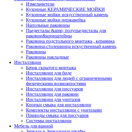
Измельчители
Кухонные КЕРАМИЧЕСКИЕ МОЙКИ
Кухонные мойки искусственный камень
Кухонные мойки нержавейка
Напольные раковины
Пьедесталы &amp; полупьедисталы для
раковин&кронштейны
Раковина подстольного монтажа , керамика
Раковина-столешница искуственный камень
Раковины
Раковины накладные
Инсталляции
Бачок скрытого монтажа
Инсталляции для биде
Инсталляции для людей с ограниченными
физическими возможностями
Инсталляции для писсуаров
Инсталляции для раковин
Инсталляции для унитазов
Кнопки смыва для инсталляции
Комплекты инсталляции с унитазами
Приводы смыва для писсуаров
Системы инсталляции
Мебель для ванной
Зеркала и Зеркальные шкафы