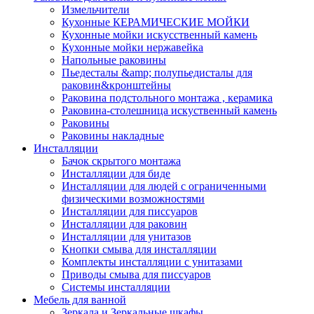
Измельчители
Кухонные КЕРАМИЧЕСКИЕ МОЙКИ
Кухонные мойки искусственный камень
Кухонные мойки нержавейка
Напольные раковины
Пьедесталы &amp; полупьедисталы для
раковин&кронштейны
Раковина подстольного монтажа , керамика
Раковина-столешница искуственный камень
Раковины
Раковины накладные
Инсталляции
Бачок скрытого монтажа
Инсталляции для биде
Инсталляции для людей с ограниченными
физическими возможностями
Инсталляции для писсуаров
Инсталляции для раковин
Инсталляции для унитазов
Кнопки смыва для инсталляции
Комплекты инсталляции с унитазами
Приводы смыва для писсуаров
Системы инсталляции
Мебель для ванной
Зеркала и Зеркальные шкафы