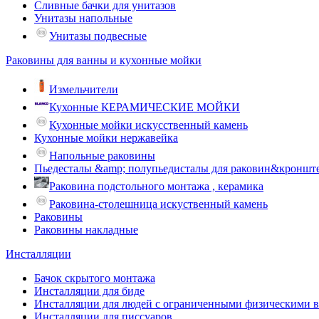
Сливные бачки для унитазов
Унитазы напольные
Унитазы подвесные
Раковины для ванны и кухонные мойки
Измельчители
Кухонные КЕРАМИЧЕСКИЕ МОЙКИ
Кухонные мойки искусственный камень
Кухонные мойки нержавейка
Напольные раковины
Пьедесталы &amp; полупьедисталы для раковин&кроншт
Раковина подстольного монтажа , керамика
Раковина-столешница искуственный камень
Раковины
Раковины накладные
Инсталляции
Бачок скрытого монтажа
Инсталляции для биде
Инсталляции для людей с ограниченными физическими 
Инсталляции для писсуаров