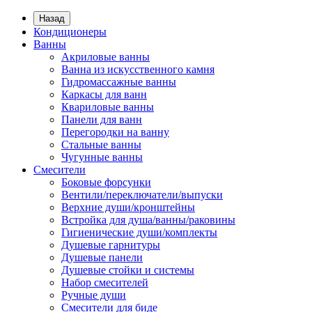
Назад
Кондиционеры
Ванны
Акриловые ванны
Ванна из искусственного камня
Гидромассажные ванны
Каркасы для ванн
Квариловые ванны
Панели для ванн
Перегородки на ванну
Стальные ванны
Чугунные ванны
Смесители
Боковые форсунки
Вентили/переключатели/выпуски
Верхние души/кронштейны
Встройка для душа/ванны/раковины
Гигиенические души/комплекты
Душевые гарнитуры
Душевые панели
Душевые стойки и системы
Набор смесителей
Ручные души
Смесители для биде