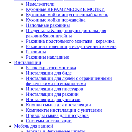
Измельчители
Кухонные КЕРАМИЧЕСКИЕ МОЙКИ
Кухонные мойки искусственный камень
Кухонные мойки нержавейка
Напольные раковины
Пьедесталы &amp; полупьедисталы для
раковин&кронштейны
Раковина подстольного монтажа , керамика
Раковина-столешница искуственный камень
Раковины
Раковины накладные
Инсталляции
Бачок скрытого монтажа
Инсталляции для биде
Инсталляции для людей с ограниченными
физическими возможностями
Инсталляции для писсуаров
Инсталляции для раковин
Инсталляции для унитазов
Кнопки смыва для инсталляции
Комплекты инсталляции с унитазами
Приводы смыва для писсуаров
Системы инсталляции
Мебель для ванной
Зеркала и Зеркальные шкафы