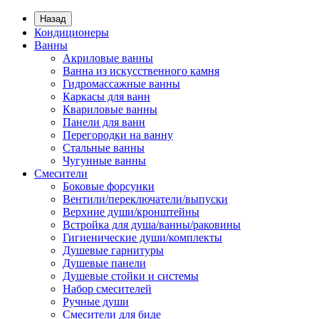
Назад
Кондиционеры
Ванны
Акриловые ванны
Ванна из искусственного камня
Гидромассажные ванны
Каркасы для ванн
Квариловые ванны
Панели для ванн
Перегородки на ванну
Стальные ванны
Чугунные ванны
Смесители
Боковые форсунки
Вентили/переключатели/выпуски
Верхние души/кронштейны
Встройка для душа/ванны/раковины
Гигиенические души/комплекты
Душевые гарнитуры
Душевые панели
Душевые стойки и системы
Набор смесителей
Ручные души
Смесители для биде