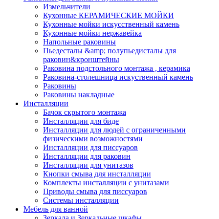
Измельчители
Кухонные КЕРАМИЧЕСКИЕ МОЙКИ
Кухонные мойки искусственный камень
Кухонные мойки нержавейка
Напольные раковины
Пьедесталы &amp; полупьедисталы для
раковин&кронштейны
Раковина подстольного монтажа , керамика
Раковина-столешница искуственный камень
Раковины
Раковины накладные
Инсталляции
Бачок скрытого монтажа
Инсталляции для биде
Инсталляции для людей с ограниченными
физическими возможностями
Инсталляции для писсуаров
Инсталляции для раковин
Инсталляции для унитазов
Кнопки смыва для инсталляции
Комплекты инсталляции с унитазами
Приводы смыва для писсуаров
Системы инсталляции
Мебель для ванной
Зеркала и Зеркальные шкафы