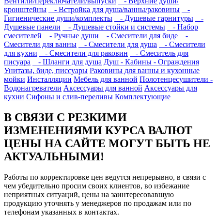
Вентили/переключатели/выпуски
- Верхние души/
кронштейны
- Встройка для душа/ванны/раковины
-
Гигиенические души/комплекты
- Душевые гарнитуры
-
Душевые панели
- Душевые стойки и системы
- Набор
смесителей
- Ручные души
- Смесители для биде
-
Смесители для ванны
- Смесители для душа
- Смесители
для кухни
- Смесители для раковин
- Смеситель для
писуара
- Шланги для душа
Душ - Кабины - Ограждения
Унитазы, биде, писсуары
Раковины для ванны и кухонные
мойки
Инсталляции
Мебель для ванной
Полотенцесушители -
Водонагреватели
Аксессуары для ванной
Аксессуары для
кухни
Сифоны и слив-переливы
Комплектующие
В СВЯЗИ С РЕЗКИМИ
ИЗМЕНЕНИЯМИ КУРСА ВАЛЮТ
ЦЕНЫ НА САЙТЕ МОГУТ БЫТЬ НЕ
АКТУАЛЬНЫМИ!
Работы по корректировке цен ведутся непрерывно, в связи с
чем убедительно просим своих клиентов, во избежание
неприятных ситуаций, цены на заинтересовавшую
продукцию уточнять у менеджеров по продажам или по
телефонам указанных в контактах.