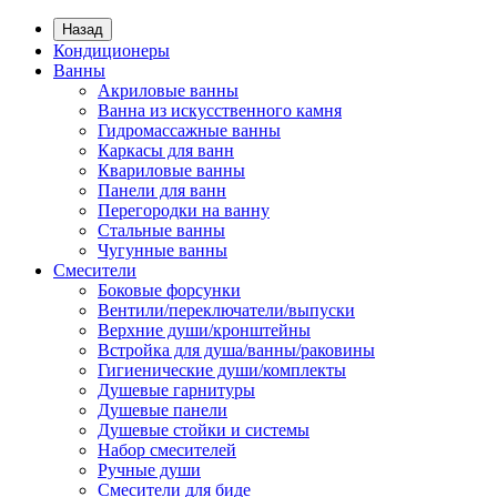
Назад
Кондиционеры
Ванны
Акриловые ванны
Ванна из искусственного камня
Гидромассажные ванны
Каркасы для ванн
Квариловые ванны
Панели для ванн
Перегородки на ванну
Стальные ванны
Чугунные ванны
Смесители
Боковые форсунки
Вентили/переключатели/выпуски
Верхние души/кронштейны
Встройка для душа/ванны/раковины
Гигиенические души/комплекты
Душевые гарнитуры
Душевые панели
Душевые стойки и системы
Набор смесителей
Ручные души
Смесители для биде