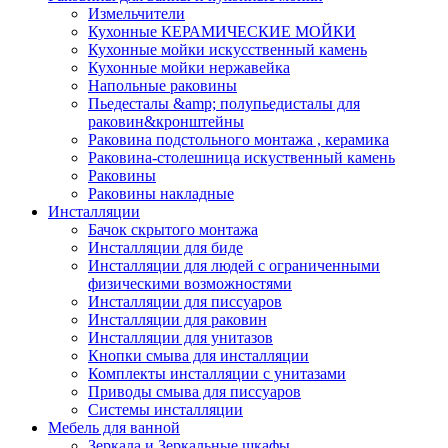
Измельчители
Кухонные КЕРАМИЧЕСКИЕ МОЙКИ
Кухонные мойки искусственный камень
Кухонные мойки нержавейка
Напольные раковины
Пьедесталы &amp; полупьедисталы для
раковин&кронштейны
Раковина подстольного монтажа , керамика
Раковина-столешница искуственный камень
Раковины
Раковины накладные
Инсталляции
Бачок скрытого монтажа
Инсталляции для биде
Инсталляции для людей с ограниченными
физическими возможностями
Инсталляции для писсуаров
Инсталляции для раковин
Инсталляции для унитазов
Кнопки смыва для инсталляции
Комплекты инсталляции с унитазами
Приводы смыва для писсуаров
Системы инсталляции
Мебель для ванной
Зеркала и Зеркальные шкафы