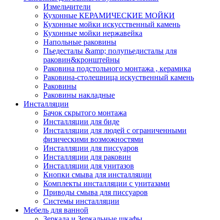
Измельчители
Кухонные КЕРАМИЧЕСКИЕ МОЙКИ
Кухонные мойки искусственный камень
Кухонные мойки нержавейка
Напольные раковины
Пьедесталы &amp; полупьедисталы для
раковин&кронштейны
Раковина подстольного монтажа , керамика
Раковина-столешница искуственный камень
Раковины
Раковины накладные
Инсталляции
Бачок скрытого монтажа
Инсталляции для биде
Инсталляции для людей с ограниченными
физическими возможностями
Инсталляции для писсуаров
Инсталляции для раковин
Инсталляции для унитазов
Кнопки смыва для инсталляции
Комплекты инсталляции с унитазами
Приводы смыва для писсуаров
Системы инсталляции
Мебель для ванной
Зеркала и Зеркальные шкафы