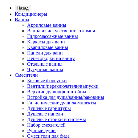
Назад
Кондиционеры
Ванны
Акриловые ванны
Ванна из искусственного камня
Гидромассажные ванны
Каркасы для ванн
Квариловые ванны
Панели для ванн
Перегородки на ванну
Стальные ванны
Чугунные ванны
Смесители
Боковые форсунки
Вентили/переключатели/выпуски
Верхние души/кронштейны
Встройка для душа/ванны/раковины
Гигиенические души/комплекты
Душевые гарнитуры
Душевые панели
Душевые стойки и системы
Набор смесителей
Ручные души
Смесители для биде