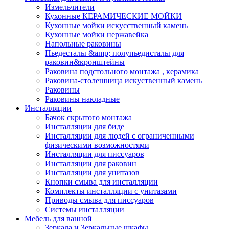
Измельчители
Кухонные КЕРАМИЧЕСКИЕ МОЙКИ
Кухонные мойки искусственный камень
Кухонные мойки нержавейка
Напольные раковины
Пьедесталы &amp; полупьедисталы для
раковин&кронштейны
Раковина подстольного монтажа , керамика
Раковина-столешница искуственный камень
Раковины
Раковины накладные
Инсталляции
Бачок скрытого монтажа
Инсталляции для биде
Инсталляции для людей с ограниченными
физическими возможностями
Инсталляции для писсуаров
Инсталляции для раковин
Инсталляции для унитазов
Кнопки смыва для инсталляции
Комплекты инсталляции с унитазами
Приводы смыва для писсуаров
Системы инсталляции
Мебель для ванной
Зеркала и Зеркальные шкафы