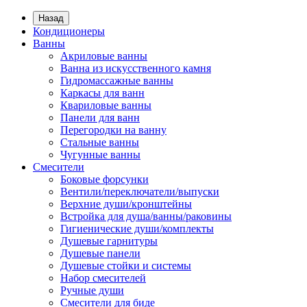
Назад
Кондиционеры
Ванны
Акриловые ванны
Ванна из искусственного камня
Гидромассажные ванны
Каркасы для ванн
Квариловые ванны
Панели для ванн
Перегородки на ванну
Стальные ванны
Чугунные ванны
Смесители
Боковые форсунки
Вентили/переключатели/выпуски
Верхние души/кронштейны
Встройка для душа/ванны/раковины
Гигиенические души/комплекты
Душевые гарнитуры
Душевые панели
Душевые стойки и системы
Набор смесителей
Ручные души
Смесители для биде