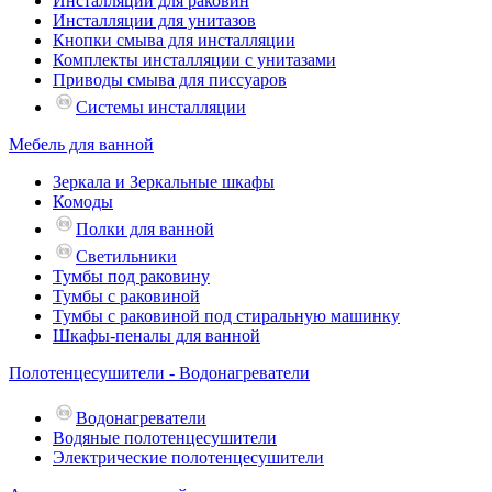
Инсталляции для раковин
Инсталляции для унитазов
Кнопки смыва для инсталляции
Комплекты инсталляции с унитазами
Приводы смыва для писсуаров
Системы инсталляции
Мебель для ванной
Зеркала и Зеркальные шкафы
Комоды
Полки для ванной
Светильники
Тумбы под раковину
Тумбы с раковиной
Тумбы с раковиной под стиральную машинку
Шкафы-пеналы для ванной
Полотенцесушители - Водонагреватели
Водонагреватели
Водяные полотенцесушители
Электрические полотенцесушители