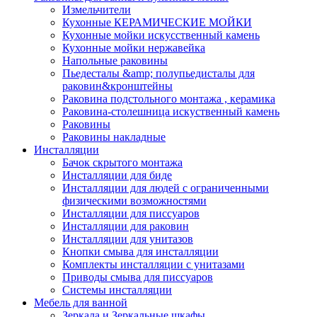
Измельчители
Кухонные КЕРАМИЧЕСКИЕ МОЙКИ
Кухонные мойки искусственный камень
Кухонные мойки нержавейка
Напольные раковины
Пьедесталы &amp; полупьедисталы для
раковин&кронштейны
Раковина подстольного монтажа , керамика
Раковина-столешница искуственный камень
Раковины
Раковины накладные
Инсталляции
Бачок скрытого монтажа
Инсталляции для биде
Инсталляции для людей с ограниченными
физическими возможностями
Инсталляции для писсуаров
Инсталляции для раковин
Инсталляции для унитазов
Кнопки смыва для инсталляции
Комплекты инсталляции с унитазами
Приводы смыва для писсуаров
Системы инсталляции
Мебель для ванной
Зеркала и Зеркальные шкафы