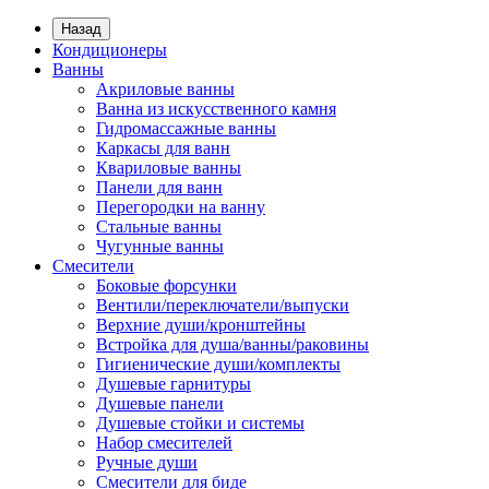
Назад
Кондиционеры
Ванны
Акриловые ванны
Ванна из искусственного камня
Гидромассажные ванны
Каркасы для ванн
Квариловые ванны
Панели для ванн
Перегородки на ванну
Стальные ванны
Чугунные ванны
Смесители
Боковые форсунки
Вентили/переключатели/выпуски
Верхние души/кронштейны
Встройка для душа/ванны/раковины
Гигиенические души/комплекты
Душевые гарнитуры
Душевые панели
Душевые стойки и системы
Набор смесителей
Ручные души
Смесители для биде