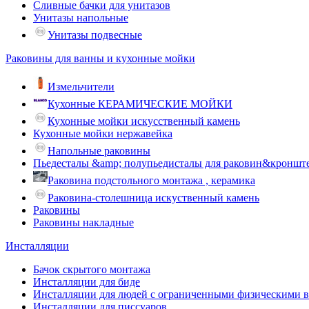
Сливные бачки для унитазов
Унитазы напольные
Унитазы подвесные
Раковины для ванны и кухонные мойки
Измельчители
Кухонные КЕРАМИЧЕСКИЕ МОЙКИ
Кухонные мойки искусственный камень
Кухонные мойки нержавейка
Напольные раковины
Пьедесталы &amp; полупьедисталы для раковин&кроншт
Раковина подстольного монтажа , керамика
Раковина-столешница искуственный камень
Раковины
Раковины накладные
Инсталляции
Бачок скрытого монтажа
Инсталляции для биде
Инсталляции для людей с ограниченными физическими 
Инсталляции для писсуаров