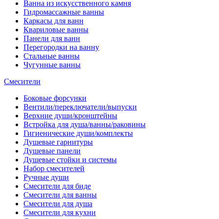
Ванна из искусственного камня
Гидромассажные ванны
Каркасы для ванн
Квариловые ванны
Панели для ванн
Перегородки на ванну
Стальные ванны
Чугунные ванны
Смесители
Боковые форсунки
Вентили/переключатели/выпуски
Верхние души/кронштейны
Встройка для душа/ванны/раковины
Гигиенические души/комплекты
Душевые гарнитуры
Душевые панели
Душевые стойки и системы
Набор смесителей
Ручные души
Смесители для биде
Смесители для ванны
Смесители для душа
Смесители для кухни