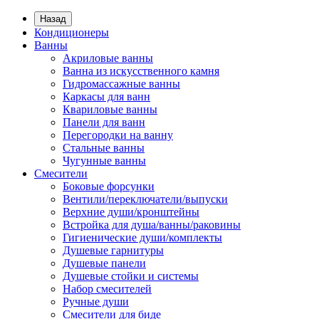
Назад
Кондиционеры
Ванны
Акриловые ванны
Ванна из искусственного камня
Гидромассажные ванны
Каркасы для ванн
Квариловые ванны
Панели для ванн
Перегородки на ванну
Стальные ванны
Чугунные ванны
Смесители
Боковые форсунки
Вентили/переключатели/выпуски
Верхние души/кронштейны
Встройка для душа/ванны/раковины
Гигиенические души/комплекты
Душевые гарнитуры
Душевые панели
Душевые стойки и системы
Набор смесителей
Ручные души
Смесители для биде