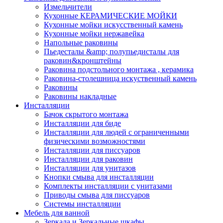
Измельчители
Кухонные КЕРАМИЧЕСКИЕ МОЙКИ
Кухонные мойки искусственный камень
Кухонные мойки нержавейка
Напольные раковины
Пьедесталы &amp; полупьедисталы для
раковин&кронштейны
Раковина подстольного монтажа , керамика
Раковина-столешница искуственный камень
Раковины
Раковины накладные
Инсталляции
Бачок скрытого монтажа
Инсталляции для биде
Инсталляции для людей с ограниченными
физическими возможностями
Инсталляции для писсуаров
Инсталляции для раковин
Инсталляции для унитазов
Кнопки смыва для инсталляции
Комплекты инсталляции с унитазами
Приводы смыва для писсуаров
Системы инсталляции
Мебель для ванной
Зеркала и Зеркальные шкафы