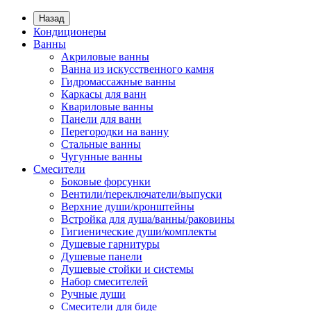
Назад
Кондиционеры
Ванны
Акриловые ванны
Ванна из искусственного камня
Гидромассажные ванны
Каркасы для ванн
Квариловые ванны
Панели для ванн
Перегородки на ванну
Стальные ванны
Чугунные ванны
Смесители
Боковые форсунки
Вентили/переключатели/выпуски
Верхние души/кронштейны
Встройка для душа/ванны/раковины
Гигиенические души/комплекты
Душевые гарнитуры
Душевые панели
Душевые стойки и системы
Набор смесителей
Ручные души
Смесители для биде