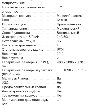
мощность, кВт
Количество нагревательных
2
элементов
Материал корпуса
Металл/пластик
Цвет
Белый
Форма корпуса
Прямоугольная
Тип управления
Механический
Способ установки
Вертикальный
Электропитание В/Гц/Ф
240/50/1
Потребляемый ток, А
8.7
Класс электрозащиты
I
Степень пылевлагозащиты
IPX4
Вес нетто, кг
20.9
Вес брутто, кг
23
Габаритные размеры (Ш*В*Г),
493 х 1005 х 270
мм
Габаритные размеры в упаковке
1090 х 555 х 335
(Ш*В*Г), мм
Магниевый анод
Да
УЗО
Нет
Предохранительный клапан
Да
Диэлектрические муфты
Нет
Термомент на корпусе
Нет
Минимальное давление воды,
1
бар