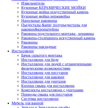
Измельчители
Кухонные КЕРАМИЧЕСКИЕ МОЙКИ
Кухонные мойки искусственный камень
Кухонные мойки нержавейка
Напольные раковины
Пьедесталы &amp; полупьедисталы для
раковин&кронштейны
Раковина подстольного монтажа , керамика
Раковина-столешница искуственный камень
Раковины
Раковины накладные
Инсталляции
Бачок скрытого монтажа
Инсталляции для биде
Инсталляции для людей с ограниченными
физическими возможностями
Инсталляции для писсуаров
Инсталляции для раковин
Инсталляции для унитазов
Кнопки смыва для инсталляции
Комплекты инсталляции с унитазами
Приводы смыва для писсуаров
Системы инсталляции
Мебель для ванной
Зеркала и Зеркальные шкафы