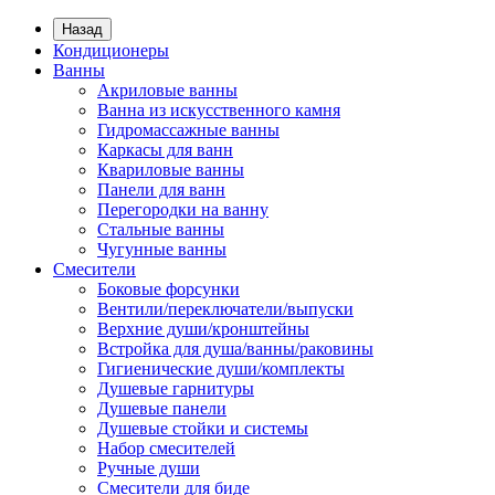
Назад
Кондиционеры
Ванны
Акриловые ванны
Ванна из искусственного камня
Гидромассажные ванны
Каркасы для ванн
Квариловые ванны
Панели для ванн
Перегородки на ванну
Стальные ванны
Чугунные ванны
Смесители
Боковые форсунки
Вентили/переключатели/выпуски
Верхние души/кронштейны
Встройка для душа/ванны/раковины
Гигиенические души/комплекты
Душевые гарнитуры
Душевые панели
Душевые стойки и системы
Набор смесителей
Ручные души
Смесители для биде