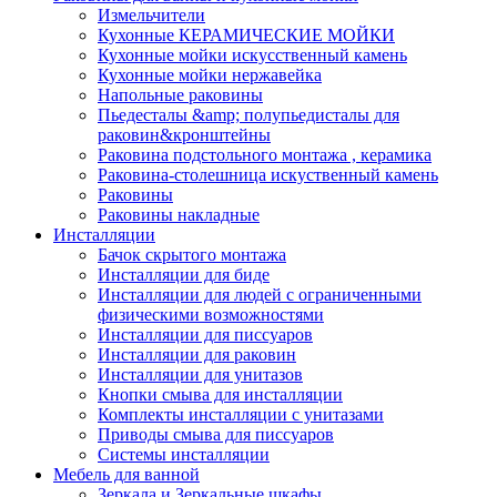
Измельчители
Кухонные КЕРАМИЧЕСКИЕ МОЙКИ
Кухонные мойки искусственный камень
Кухонные мойки нержавейка
Напольные раковины
Пьедесталы &amp; полупьедисталы для
раковин&кронштейны
Раковина подстольного монтажа , керамика
Раковина-столешница искуственный камень
Раковины
Раковины накладные
Инсталляции
Бачок скрытого монтажа
Инсталляции для биде
Инсталляции для людей с ограниченными
физическими возможностями
Инсталляции для писсуаров
Инсталляции для раковин
Инсталляции для унитазов
Кнопки смыва для инсталляции
Комплекты инсталляции с унитазами
Приводы смыва для писсуаров
Системы инсталляции
Мебель для ванной
Зеркала и Зеркальные шкафы