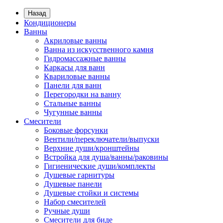
Назад
Кондиционеры
Ванны
Акриловые ванны
Ванна из искусственного камня
Гидромассажные ванны
Каркасы для ванн
Квариловые ванны
Панели для ванн
Перегородки на ванну
Стальные ванны
Чугунные ванны
Смесители
Боковые форсунки
Вентили/переключатели/выпуски
Верхние души/кронштейны
Встройка для душа/ванны/раковины
Гигиенические души/комплекты
Душевые гарнитуры
Душевые панели
Душевые стойки и системы
Набор смесителей
Ручные души
Смесители для биде