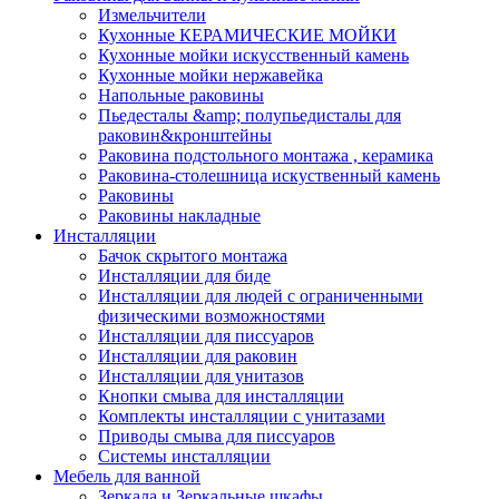
Измельчители
Кухонные КЕРАМИЧЕСКИЕ МОЙКИ
Кухонные мойки искусственный камень
Кухонные мойки нержавейка
Напольные раковины
Пьедесталы &amp; полупьедисталы для
раковин&кронштейны
Раковина подстольного монтажа , керамика
Раковина-столешница искуственный камень
Раковины
Раковины накладные
Инсталляции
Бачок скрытого монтажа
Инсталляции для биде
Инсталляции для людей с ограниченными
физическими возможностями
Инсталляции для писсуаров
Инсталляции для раковин
Инсталляции для унитазов
Кнопки смыва для инсталляции
Комплекты инсталляции с унитазами
Приводы смыва для писсуаров
Системы инсталляции
Мебель для ванной
Зеркала и Зеркальные шкафы