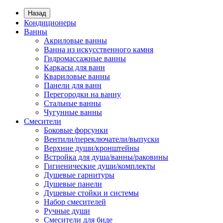
Назад
Кондиционеры
Ванны
Акриловые ванны
Ванна из искусственного камня
Гидромассажные ванны
Каркасы для ванн
Квариловые ванны
Панели для ванн
Перегородки на ванну
Стальные ванны
Чугунные ванны
Смесители
Боковые форсунки
Вентили/переключатели/выпуски
Верхние души/кронштейны
Встройка для душа/ванны/раковины
Гигиенические души/комплекты
Душевые гарнитуры
Душевые панели
Душевые стойки и системы
Набор смесителей
Ручные души
Смесители для биде