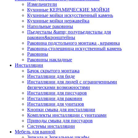
Измельчители
Кухонные КЕРАМИЧЕСКИЕ МОЙКИ
Кухонные мойки искусственный камень
Кухонные мойки нержавейка
Напольные раковины
Пьедесталы &amp; полупьедисталы для
раковин&кронштейны
Раковина подстольного монтажа , керамика
Раковина-столешница искуственный камень
Раковины
Раковины накладные
Инсталляции
Бачок скрытого монтажа
Инсталляции для биде
Инсталляции для людей с ограниченными
физическими возможностями
Инсталляции для писсуаров
Инсталляции для раковин
Инсталляции для унитазов
Кнопки смыва для инсталляции
Комплекты инсталляции с унитазами
Приводы смыва для писсуаров
Системы инсталляции
Мебель для ванной
Зеркала и Зеркальные шкафы