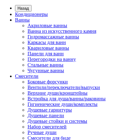
Назад
Кондиционеры
Ванны
Акриловые ванны
Ванна из искусственного камня
Гидромассажные ванны
Каркасы для ванн
Квариловые ванны
Панели для ванн
Перегородки на ванну
Стальные ванны
Чугунные ванны
Смесители
Боковые форсунки
Вентили/переключатели/выпуски
Верхние души/кронштейны
Встройка для душа/ванны/раковины
Гигиенические души/комплекты
Душевые гарнитуры
Душевые панели
Душевые стойки и системы
Набор смесителей
Ручные души
Смесители для биде