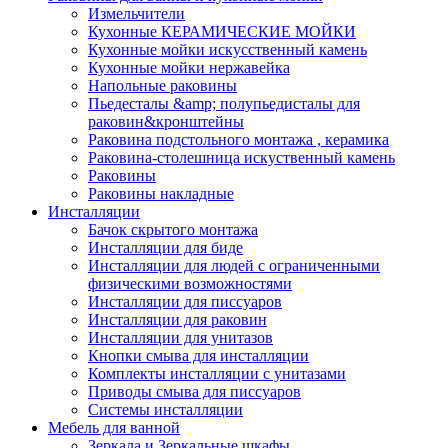
Измельчители
Кухонные КЕРАМИЧЕСКИЕ МОЙКИ
Кухонные мойки искусственный камень
Кухонные мойки нержавейка
Напольные раковины
Пьедесталы &amp; полупьедисталы для
раковин&кронштейны
Раковина подстольного монтажа , керамика
Раковина-столешница искуственный камень
Раковины
Раковины накладные
Инсталляции
Бачок скрытого монтажа
Инсталляции для биде
Инсталляции для людей с ограниченными
физическими возможностями
Инсталляции для писсуаров
Инсталляции для раковин
Инсталляции для унитазов
Кнопки смыва для инсталляции
Комплекты инсталляции с унитазами
Приводы смыва для писсуаров
Системы инсталляции
Мебель для ванной
Зеркала и Зеркальные шкафы