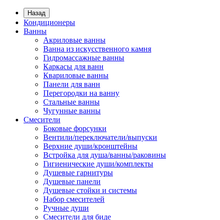
Назад
Кондиционеры
Ванны
Акриловые ванны
Ванна из искусственного камня
Гидромассажные ванны
Каркасы для ванн
Квариловые ванны
Панели для ванн
Перегородки на ванну
Стальные ванны
Чугунные ванны
Смесители
Боковые форсунки
Вентили/переключатели/выпуски
Верхние души/кронштейны
Встройка для душа/ванны/раковины
Гигиенические души/комплекты
Душевые гарнитуры
Душевые панели
Душевые стойки и системы
Набор смесителей
Ручные души
Смесители для биде