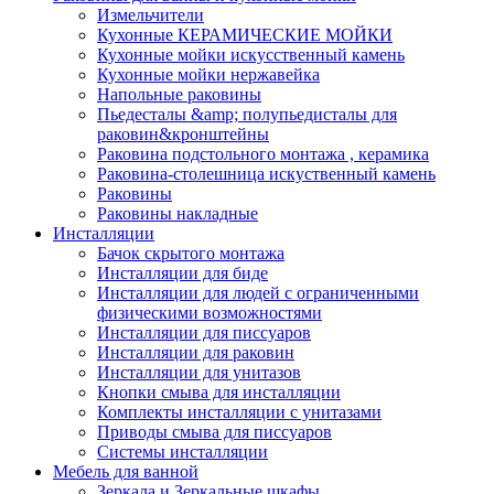
Измельчители
Кухонные КЕРАМИЧЕСКИЕ МОЙКИ
Кухонные мойки искусственный камень
Кухонные мойки нержавейка
Напольные раковины
Пьедесталы &amp; полупьедисталы для
раковин&кронштейны
Раковина подстольного монтажа , керамика
Раковина-столешница искуственный камень
Раковины
Раковины накладные
Инсталляции
Бачок скрытого монтажа
Инсталляции для биде
Инсталляции для людей с ограниченными
физическими возможностями
Инсталляции для писсуаров
Инсталляции для раковин
Инсталляции для унитазов
Кнопки смыва для инсталляции
Комплекты инсталляции с унитазами
Приводы смыва для писсуаров
Системы инсталляции
Мебель для ванной
Зеркала и Зеркальные шкафы