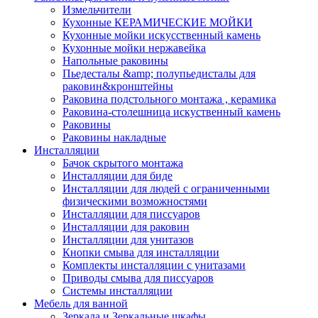
Измельчители
Кухонные КЕРАМИЧЕСКИЕ МОЙКИ
Кухонные мойки искусственный камень
Кухонные мойки нержавейка
Напольные раковины
Пьедесталы &amp; полупьедисталы для
раковин&кронштейны
Раковина подстольного монтажа , керамика
Раковина-столешница искуственный камень
Раковины
Раковины накладные
Инсталляции
Бачок скрытого монтажа
Инсталляции для биде
Инсталляции для людей с ограниченными
физическими возможностями
Инсталляции для писсуаров
Инсталляции для раковин
Инсталляции для унитазов
Кнопки смыва для инсталляции
Комплекты инсталляции с унитазами
Приводы смыва для писсуаров
Системы инсталляции
Мебель для ванной
Зеркала и Зеркальные шкафы