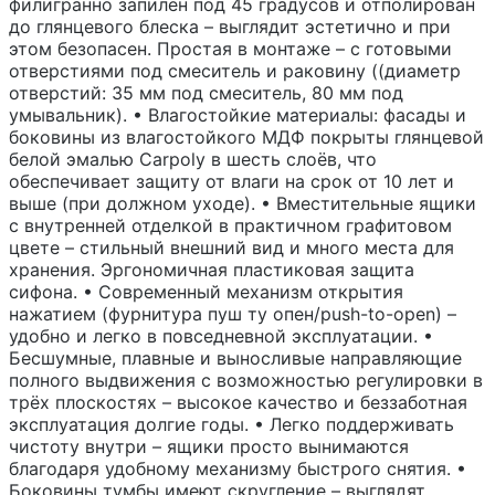
филигранно запилен под 45 градусов и отполирован
до глянцевого блеска – выглядит эстетично и при
этом безопасен. Простая в монтаже – с готовыми
отверстиями под смеситель и раковину ((диаметр
отверстий: 35 мм под смеситель, 80 мм под
умывальник). • Влагостойкие материалы: фасады и
боковины из влагостойкого МДФ покрыты глянцевой
белой эмалью Carpoly в шесть слоёв, что
обеспечивает защиту от влаги на срок от 10 лет и
выше (при должном уходе). • Вместительные ящики
с внутренней отделкой в практичном графитовом
цвете – стильный внешний вид и много места для
хранения. Эргономичная пластиковая защита
сифона. • Современный механизм открытия
нажатием (фурнитура пуш ту опен/push-to-open) –
удобно и легко в повседневной эксплуатации. •
Бесшумные, плавные и выносливые направляющие
полного выдвижения с возможностью регулировки в
трёх плоскостях – высокое качество и беззаботная
эксплуатация долгие годы. • Легко поддерживать
чистоту внутри – ящики просто вынимаются
благодаря удобному механизму быстрого снятия. •
Боковины тумбы имеют скругление – выглядят