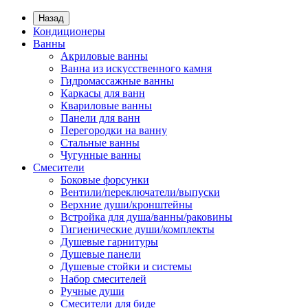
Назад
Кондиционеры
Ванны
Акриловые ванны
Ванна из искусственного камня
Гидромассажные ванны
Каркасы для ванн
Квариловые ванны
Панели для ванн
Перегородки на ванну
Стальные ванны
Чугунные ванны
Смесители
Боковые форсунки
Вентили/переключатели/выпуски
Верхние души/кронштейны
Встройка для душа/ванны/раковины
Гигиенические души/комплекты
Душевые гарнитуры
Душевые панели
Душевые стойки и системы
Набор смесителей
Ручные души
Смесители для биде