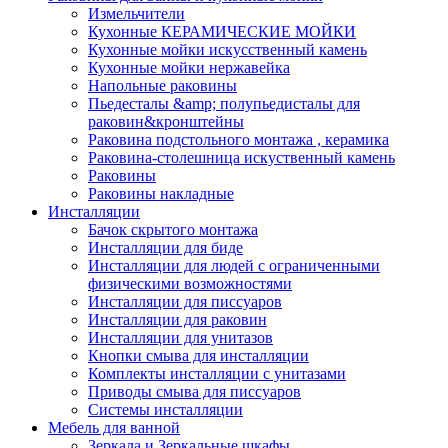
Измельчители
Кухонные КЕРАМИЧЕСКИЕ МОЙКИ
Кухонные мойки искусственный камень
Кухонные мойки нержавейка
Напольные раковины
Пьедесталы &amp; полупьедисталы для
раковин&кронштейны
Раковина подстольного монтажа , керамика
Раковина-столешница искуственный камень
Раковины
Раковины накладные
Инсталляции
Бачок скрытого монтажа
Инсталляции для биде
Инсталляции для людей с ограниченными
физическими возможностями
Инсталляции для писсуаров
Инсталляции для раковин
Инсталляции для унитазов
Кнопки смыва для инсталляции
Комплекты инсталляции с унитазами
Приводы смыва для писсуаров
Системы инсталляции
Мебель для ванной
Зеркала и Зеркальные шкафы