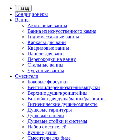
Назад
Кондиционеры
Ванны
Акриловые ванны
Ванна из искусственного камня
Гидромассажные ванны
Каркасы для ванн
Квариловые ванны
Панели для ванн
Перегородки на ванну
Стальные ванны
Чугунные ванны
Смесители
Боковые форсунки
Вентили/переключатели/выпуски
Верхние души/кронштейны
Встройка для душа/ванны/раковины
Гигиенические души/комплекты
Душевые гарнитуры
Душевые панели
Душевые стойки и системы
Набор смесителей
Ручные души
Смесители для биде