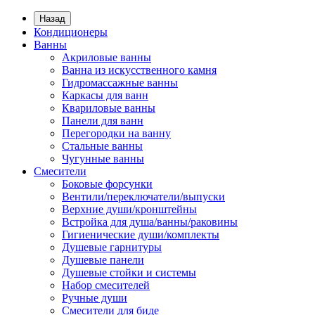
Назад
Кондиционеры
Ванны
Акриловые ванны
Ванна из искусственного камня
Гидромассажные ванны
Каркасы для ванн
Квариловые ванны
Панели для ванн
Перегородки на ванну
Стальные ванны
Чугунные ванны
Смесители
Боковые форсунки
Вентили/переключатели/выпуски
Верхние души/кронштейны
Встройка для душа/ванны/раковины
Гигиенические души/комплекты
Душевые гарнитуры
Душевые панели
Душевые стойки и системы
Набор смесителей
Ручные души
Смесители для биде