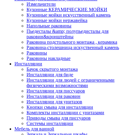
Измельчители
Кухонные КЕРАМИЧЕСКИЕ МОЙКИ
Кухонные мойки искусственный камень
Кухонные мойки нержавейка
Напольные раковины
Пьедесталы &amp; полупьедисталы для
раковин&кронштейны
Раковина подстольного монтажа , керамика
Раковина-столешница искуственный камень
Раковины
Раковины накладные
Инсталляции
Бачок скрытого монтажа
Инсталляции для биде
Инсталляции для людей с ограниченными
физическими возможностями
Инсталляции для писсуаров
Инсталляции для раковин
Инсталляции для унитазов
Кнопки смыва для инсталляции
Комплекты инсталляции с унитазами
Приводы смыва для писсуаров
Системы инсталляции
Мебель для ванной
Зеркала и Зеркальные шкафы