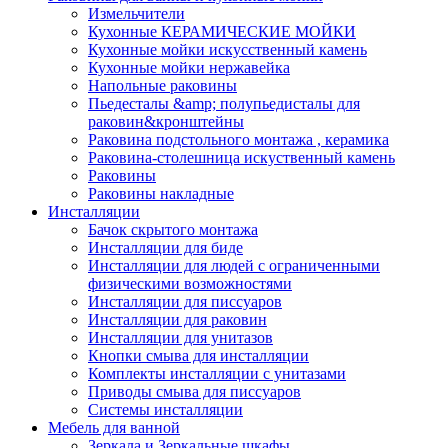
Измельчители
Кухонные КЕРАМИЧЕСКИЕ МОЙКИ
Кухонные мойки искусственный камень
Кухонные мойки нержавейка
Напольные раковины
Пьедесталы &amp; полупьедисталы для
раковин&кронштейны
Раковина подстольного монтажа , керамика
Раковина-столешница искуственный камень
Раковины
Раковины накладные
Инсталляции
Бачок скрытого монтажа
Инсталляции для биде
Инсталляции для людей с ограниченными
физическими возможностями
Инсталляции для писсуаров
Инсталляции для раковин
Инсталляции для унитазов
Кнопки смыва для инсталляции
Комплекты инсталляции с унитазами
Приводы смыва для писсуаров
Системы инсталляции
Мебель для ванной
Зеркала и Зеркальные шкафы