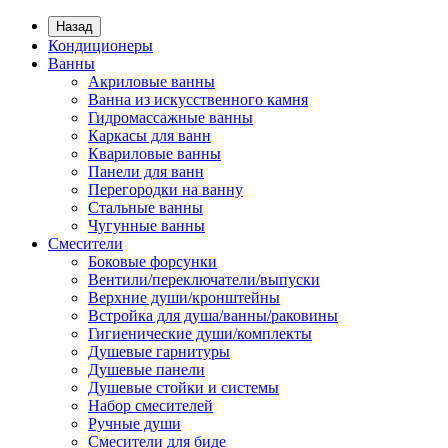
Назад
Кондиционеры
Ванны
Акриловые ванны
Ванна из искусственного камня
Гидромассажные ванны
Каркасы для ванн
Квариловые ванны
Панели для ванн
Перегородки на ванну
Стальные ванны
Чугунные ванны
Смесители
Боковые форсунки
Вентили/переключатели/выпуски
Верхние души/кронштейны
Встройка для душа/ванны/раковины
Гигиенические души/комплекты
Душевые гарнитуры
Душевые панели
Душевые стойки и системы
Набор смесителей
Ручные души
Смесители для биде