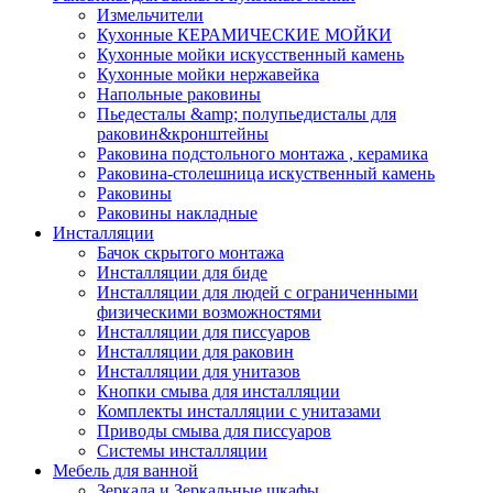
Измельчители
Кухонные КЕРАМИЧЕСКИЕ МОЙКИ
Кухонные мойки искусственный камень
Кухонные мойки нержавейка
Напольные раковины
Пьедесталы &amp; полупьедисталы для
раковин&кронштейны
Раковина подстольного монтажа , керамика
Раковина-столешница искуственный камень
Раковины
Раковины накладные
Инсталляции
Бачок скрытого монтажа
Инсталляции для биде
Инсталляции для людей с ограниченными
физическими возможностями
Инсталляции для писсуаров
Инсталляции для раковин
Инсталляции для унитазов
Кнопки смыва для инсталляции
Комплекты инсталляции с унитазами
Приводы смыва для писсуаров
Системы инсталляции
Мебель для ванной
Зеркала и Зеркальные шкафы