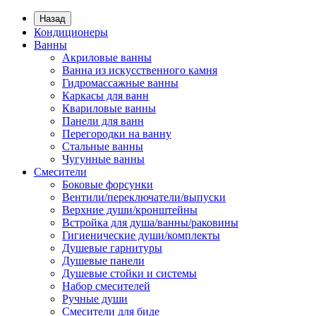
Назад
Кондиционеры
Ванны
Акриловые ванны
Ванна из искусственного камня
Гидромассажные ванны
Каркасы для ванн
Квариловые ванны
Панели для ванн
Перегородки на ванну
Стальные ванны
Чугунные ванны
Смесители
Боковые форсунки
Вентили/переключатели/выпуски
Верхние души/кронштейны
Встройка для душа/ванны/раковины
Гигиенические души/комплекты
Душевые гарнитуры
Душевые панели
Душевые стойки и системы
Набор смесителей
Ручные души
Смесители для биде