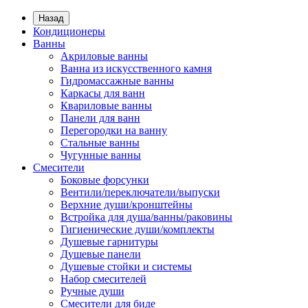
Назад
Кондиционеры
Ванны
Акриловые ванны
Ванна из искусственного камня
Гидромассажные ванны
Каркасы для ванн
Квариловые ванны
Панели для ванн
Перегородки на ванну
Стальные ванны
Чугунные ванны
Смесители
Боковые форсунки
Вентили/переключатели/выпуски
Верхние души/кронштейны
Встройка для душа/ванны/раковины
Гигиенические души/комплекты
Душевые гарнитуры
Душевые панели
Душевые стойки и системы
Набор смесителей
Ручные души
Смесители для биде