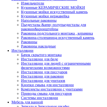
Измельчители
Кухонные КЕРАМИЧЕСКИЕ МОЙКИ
Кухонные мойки искусственный камень
Кухонные мойки нержавейка
Напольные раковины
Пьедесталы &amp; полупьедисталы для
раковин&кронштейны
Раковина подстольного монтажа , керамика
Раковина-столешница искуственный камень
Раковины
Раковины накладные
Инсталляции
Бачок скрытого монтажа
Инсталляции для биде
Инсталляции для людей с ограниченными
физическими возможностями
Инсталляции для писсуаров
Инсталляции для раковин
Инсталляции для унитазов
Кнопки смыва для инсталляции
Комплекты инсталляции с унитазами
Приводы смыва для писсуаров
Системы инсталляции
Мебель для ванной
Зеркала и Зеркальные шкафы