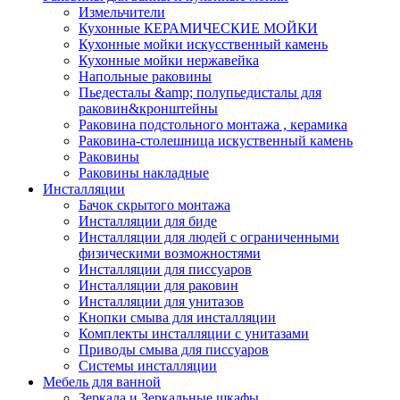
Измельчители
Кухонные КЕРАМИЧЕСКИЕ МОЙКИ
Кухонные мойки искусственный камень
Кухонные мойки нержавейка
Напольные раковины
Пьедесталы &amp; полупьедисталы для
раковин&кронштейны
Раковина подстольного монтажа , керамика
Раковина-столешница искуственный камень
Раковины
Раковины накладные
Инсталляции
Бачок скрытого монтажа
Инсталляции для биде
Инсталляции для людей с ограниченными
физическими возможностями
Инсталляции для писсуаров
Инсталляции для раковин
Инсталляции для унитазов
Кнопки смыва для инсталляции
Комплекты инсталляции с унитазами
Приводы смыва для писсуаров
Системы инсталляции
Мебель для ванной
Зеркала и Зеркальные шкафы