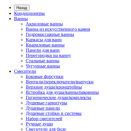
Назад
Кондиционеры
Ванны
Акриловые ванны
Ванна из искусственного камня
Гидромассажные ванны
Каркасы для ванн
Квариловые ванны
Панели для ванн
Перегородки на ванну
Стальные ванны
Чугунные ванны
Смесители
Боковые форсунки
Вентили/переключатели/выпуски
Верхние души/кронштейны
Встройка для душа/ванны/раковины
Гигиенические души/комплекты
Душевые гарнитуры
Душевые панели
Душевые стойки и системы
Набор смесителей
Ручные души
Смесители для биде