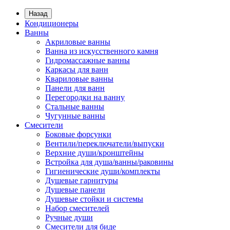
Назад
Кондиционеры
Ванны
Акриловые ванны
Ванна из искусственного камня
Гидромассажные ванны
Каркасы для ванн
Квариловые ванны
Панели для ванн
Перегородки на ванну
Стальные ванны
Чугунные ванны
Смесители
Боковые форсунки
Вентили/переключатели/выпуски
Верхние души/кронштейны
Встройка для душа/ванны/раковины
Гигиенические души/комплекты
Душевые гарнитуры
Душевые панели
Душевые стойки и системы
Набор смесителей
Ручные души
Смесители для биде