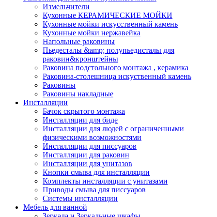
Измельчители
Кухонные КЕРАМИЧЕСКИЕ МОЙКИ
Кухонные мойки искусственный камень
Кухонные мойки нержавейка
Напольные раковины
Пьедесталы &amp; полупьедисталы для
раковин&кронштейны
Раковина подстольного монтажа , керамика
Раковина-столешница искуственный камень
Раковины
Раковины накладные
Инсталляции
Бачок скрытого монтажа
Инсталляции для биде
Инсталляции для людей с ограниченными
физическими возможностями
Инсталляции для писсуаров
Инсталляции для раковин
Инсталляции для унитазов
Кнопки смыва для инсталляции
Комплекты инсталляции с унитазами
Приводы смыва для писсуаров
Системы инсталляции
Мебель для ванной
Зеркала и Зеркальные шкафы