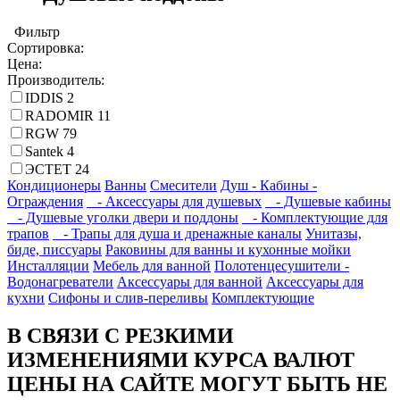
Фильтр
Сортировка:
Цена:
Производитель:
IDDIS
2
RADOMIR
11
RGW
79
Santek
4
ЭСТЕТ
24
Кондиционеры
Ванны
Смесители
Душ - Кабины -
Ограждения
- Аксессуары для душевых
- Душевые кабины
- Душевые уголки двери и поддоны
- Комплектующие для
трапов
- Трапы для душа и дренажные каналы
Унитазы,
биде, писсуары
Раковины для ванны и кухонные мойки
Инсталляции
Мебель для ванной
Полотенцесушители -
Водонагреватели
Аксессуары для ванной
Аксессуары для
кухни
Сифоны и слив-переливы
Комплектующие
В СВЯЗИ С РЕЗКИМИ
ИЗМЕНЕНИЯМИ КУРСА ВАЛЮТ
ЦЕНЫ НА САЙТЕ МОГУТ БЫТЬ НЕ