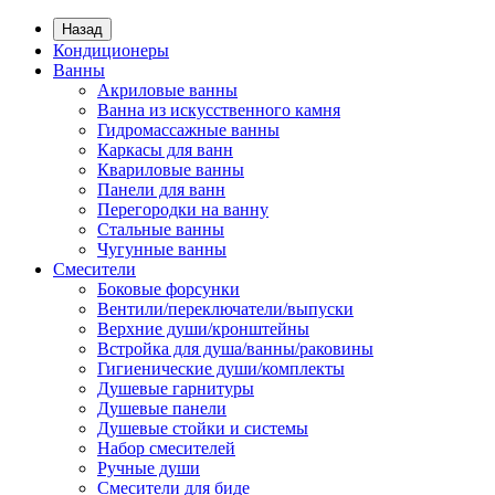
Назад
Кондиционеры
Ванны
Акриловые ванны
Ванна из искусственного камня
Гидромассажные ванны
Каркасы для ванн
Квариловые ванны
Панели для ванн
Перегородки на ванну
Стальные ванны
Чугунные ванны
Смесители
Боковые форсунки
Вентили/переключатели/выпуски
Верхние души/кронштейны
Встройка для душа/ванны/раковины
Гигиенические души/комплекты
Душевые гарнитуры
Душевые панели
Душевые стойки и системы
Набор смесителей
Ручные души
Смесители для биде