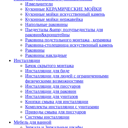
Измельчители
Кухонные КЕРАМИЧЕСКИЕ МОЙКИ
Кухонные мойки искусственный камень
Кухонные мойки нержавейка
Напольные раковины
Пьедесталы &amp; полупьедисталы для
раковин&кронштейны
Раковина подстольного монтажа , керамика
Раковина-столешница искуственный камень
Раковины
Раковины накладные
Инсталляции
Бачок скрытого монтажа
Инсталляции для биде
Инсталляции для людей с ограниченными
физическими возможностями
Инсталляции для писсуаров
Инсталляции для раковин
Инсталляции для унитазов
Кнопки смыва для инсталляции
Комплекты инсталляции с унитазами
Приводы смыва для писсуаров
Системы инсталляции
Мебель для ванной
Зеркала и Зеркальные шкафы