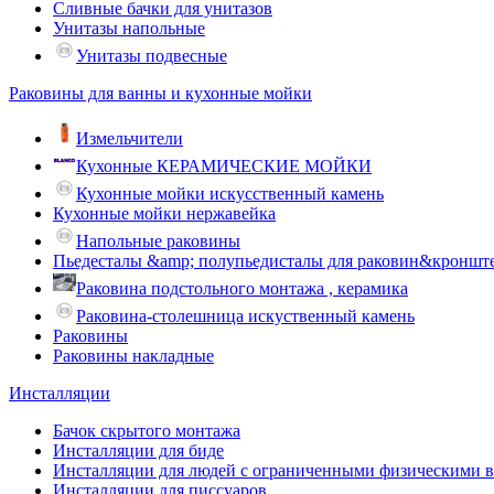
Сливные бачки для унитазов
Унитазы напольные
Унитазы подвесные
Раковины для ванны и кухонные мойки
Измельчители
Кухонные КЕРАМИЧЕСКИЕ МОЙКИ
Кухонные мойки искусственный камень
Кухонные мойки нержавейка
Напольные раковины
Пьедесталы &amp; полупьедисталы для раковин&кроншт
Раковина подстольного монтажа , керамика
Раковина-столешница искуственный камень
Раковины
Раковины накладные
Инсталляции
Бачок скрытого монтажа
Инсталляции для биде
Инсталляции для людей с ограниченными физическими 
Инсталляции для писсуаров