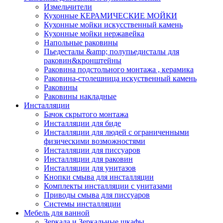
Измельчители
Кухонные КЕРАМИЧЕСКИЕ МОЙКИ
Кухонные мойки искусственный камень
Кухонные мойки нержавейка
Напольные раковины
Пьедесталы &amp; полупьедисталы для
раковин&кронштейны
Раковина подстольного монтажа , керамика
Раковина-столешница искуственный камень
Раковины
Раковины накладные
Инсталляции
Бачок скрытого монтажа
Инсталляции для биде
Инсталляции для людей с ограниченными
физическими возможностями
Инсталляции для писсуаров
Инсталляции для раковин
Инсталляции для унитазов
Кнопки смыва для инсталляции
Комплекты инсталляции с унитазами
Приводы смыва для писсуаров
Системы инсталляции
Мебель для ванной
Зеркала и Зеркальные шкафы