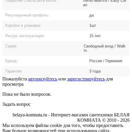
Покрытие стекла анти капля
:
Легко моется / Easy Cle
an
Регулируемый профиль:
да
Коробок в упаковке:
1шт
Ресурс эксплуатации:
15 лет
Серия:
Свободный вход / Walk
In
Бренд:
Россия / Германия
Гарантия:
3 года
Пожалуйста
авторизуйтесь
или
зарегистрируйтесь
для
просмотра
Пока не было вопросов.
Задать вопрос
belaya-komnata.ru - Интернет-магазин сантехники БЕЛАЯ
КОМНАТА © 2010 - 2026
Мы используем файлы cookie для того, чтобы предоставить
Вам больше возможностей при использовании сайта.