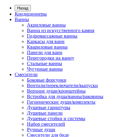
Назад
Кондиционеры
Ванны
Акриловые ванны
Ванна из искусственного камня
Гидромассажные ванны
Каркасы для ванн
Квариловые ванны
Панели для ванн
Перегородки на ванну
Стальные ванны
Чугунные ванны
Смесители
Боковые форсунки
Вентили/переключатели/выпуски
Верхние души/кронштейны
Встройка для душа/ванны/раковины
Гигиенические души/комплекты
Душевые гарнитуры
Душевые панели
Душевые стойки и системы
Набор смесителей
Ручные души
Смесители для биде