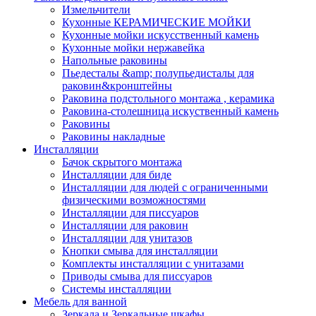
Измельчители
Кухонные КЕРАМИЧЕСКИЕ МОЙКИ
Кухонные мойки искусственный камень
Кухонные мойки нержавейка
Напольные раковины
Пьедесталы &amp; полупьедисталы для
раковин&кронштейны
Раковина подстольного монтажа , керамика
Раковина-столешница искуственный камень
Раковины
Раковины накладные
Инсталляции
Бачок скрытого монтажа
Инсталляции для биде
Инсталляции для людей с ограниченными
физическими возможностями
Инсталляции для писсуаров
Инсталляции для раковин
Инсталляции для унитазов
Кнопки смыва для инсталляции
Комплекты инсталляции с унитазами
Приводы смыва для писсуаров
Системы инсталляции
Мебель для ванной
Зеркала и Зеркальные шкафы