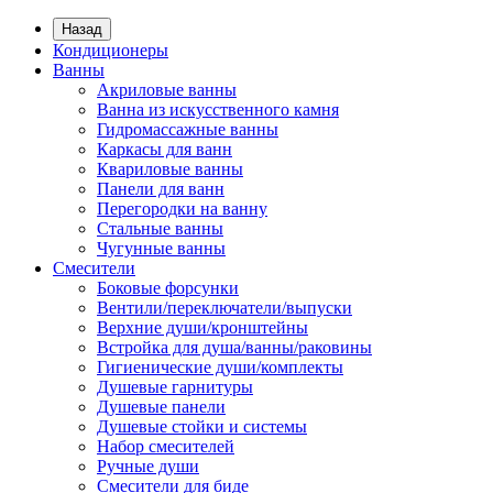
Назад
Кондиционеры
Ванны
Акриловые ванны
Ванна из искусственного камня
Гидромассажные ванны
Каркасы для ванн
Квариловые ванны
Панели для ванн
Перегородки на ванну
Стальные ванны
Чугунные ванны
Смесители
Боковые форсунки
Вентили/переключатели/выпуски
Верхние души/кронштейны
Встройка для душа/ванны/раковины
Гигиенические души/комплекты
Душевые гарнитуры
Душевые панели
Душевые стойки и системы
Набор смесителей
Ручные души
Смесители для биде