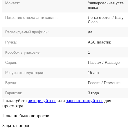
Монтаж:
Универсальная уста
новка
Покрытие стекла анти капля
:
Легко моется / Easy
Clean
Регулируемый профиль:
да
Ручка:
АБС пластик
Коробок в упаковке:
1
Серия:
Пассаж / Passage
Ресурс эксплуатации:
15 лет
Бренд:
Россия / Германия
Гарантия:
3 года
Пожалуйста
авторизуйтесь
или
зарегистрируйтесь
для
просмотра
Пока не было вопросов.
Задать вопрос