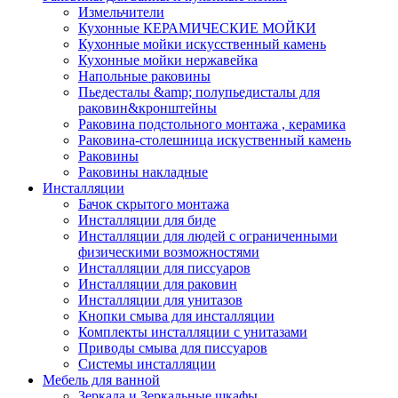
Измельчители
Кухонные КЕРАМИЧЕСКИЕ МОЙКИ
Кухонные мойки искусственный камень
Кухонные мойки нержавейка
Напольные раковины
Пьедесталы &amp; полупьедисталы для
раковин&кронштейны
Раковина подстольного монтажа , керамика
Раковина-столешница искуственный камень
Раковины
Раковины накладные
Инсталляции
Бачок скрытого монтажа
Инсталляции для биде
Инсталляции для людей с ограниченными
физическими возможностями
Инсталляции для писсуаров
Инсталляции для раковин
Инсталляции для унитазов
Кнопки смыва для инсталляции
Комплекты инсталляции с унитазами
Приводы смыва для писсуаров
Системы инсталляции
Мебель для ванной
Зеркала и Зеркальные шкафы