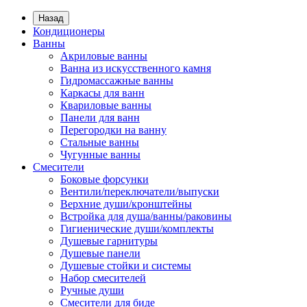
Назад
Кондиционеры
Ванны
Акриловые ванны
Ванна из искусственного камня
Гидромассажные ванны
Каркасы для ванн
Квариловые ванны
Панели для ванн
Перегородки на ванну
Стальные ванны
Чугунные ванны
Смесители
Боковые форсунки
Вентили/переключатели/выпуски
Верхние души/кронштейны
Встройка для душа/ванны/раковины
Гигиенические души/комплекты
Душевые гарнитуры
Душевые панели
Душевые стойки и системы
Набор смесителей
Ручные души
Смесители для биде