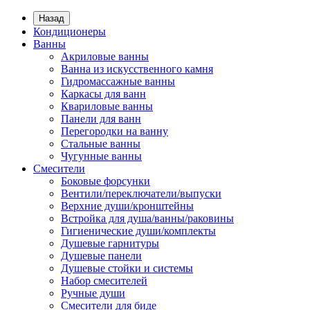
Назад
Кондиционеры
Ванны
Акриловые ванны
Ванна из искусственного камня
Гидромассажные ванны
Каркасы для ванн
Квариловые ванны
Панели для ванн
Перегородки на ванну
Стальные ванны
Чугунные ванны
Смесители
Боковые форсунки
Вентили/переключатели/выпуски
Верхние души/кронштейны
Встройка для душа/ванны/раковины
Гигиенические души/комплекты
Душевые гарнитуры
Душевые панели
Душевые стойки и системы
Набор смесителей
Ручные души
Смесители для биде