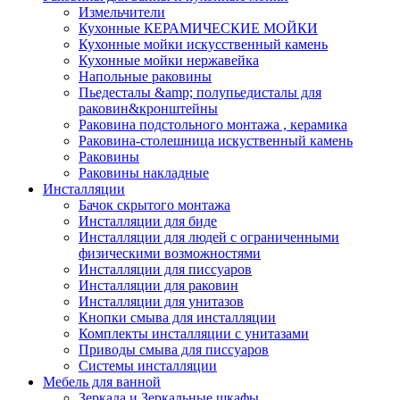
Измельчители
Кухонные КЕРАМИЧЕСКИЕ МОЙКИ
Кухонные мойки искусственный камень
Кухонные мойки нержавейка
Напольные раковины
Пьедесталы &amp; полупьедисталы для
раковин&кронштейны
Раковина подстольного монтажа , керамика
Раковина-столешница искуственный камень
Раковины
Раковины накладные
Инсталляции
Бачок скрытого монтажа
Инсталляции для биде
Инсталляции для людей с ограниченными
физическими возможностями
Инсталляции для писсуаров
Инсталляции для раковин
Инсталляции для унитазов
Кнопки смыва для инсталляции
Комплекты инсталляции с унитазами
Приводы смыва для писсуаров
Системы инсталляции
Мебель для ванной
Зеркала и Зеркальные шкафы