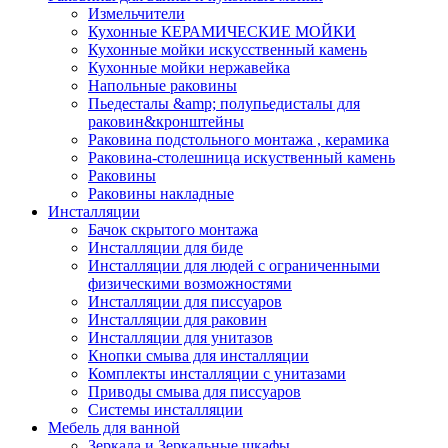
Измельчители
Кухонные КЕРАМИЧЕСКИЕ МОЙКИ
Кухонные мойки искусственный камень
Кухонные мойки нержавейка
Напольные раковины
Пьедесталы &amp; полупьедисталы для
раковин&кронштейны
Раковина подстольного монтажа , керамика
Раковина-столешница искуственный камень
Раковины
Раковины накладные
Инсталляции
Бачок скрытого монтажа
Инсталляции для биде
Инсталляции для людей с ограниченными
физическими возможностями
Инсталляции для писсуаров
Инсталляции для раковин
Инсталляции для унитазов
Кнопки смыва для инсталляции
Комплекты инсталляции с унитазами
Приводы смыва для писсуаров
Системы инсталляции
Мебель для ванной
Зеркала и Зеркальные шкафы