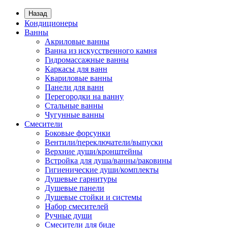
Назад
Кондиционеры
Ванны
Акриловые ванны
Ванна из искусственного камня
Гидромассажные ванны
Каркасы для ванн
Квариловые ванны
Панели для ванн
Перегородки на ванну
Стальные ванны
Чугунные ванны
Смесители
Боковые форсунки
Вентили/переключатели/выпуски
Верхние души/кронштейны
Встройка для душа/ванны/раковины
Гигиенические души/комплекты
Душевые гарнитуры
Душевые панели
Душевые стойки и системы
Набор смесителей
Ручные души
Смесители для биде