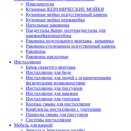
Измельчители
Кухонные КЕРАМИЧЕСКИЕ МОЙКИ
Кухонные мойки искусственный камень
Кухонные мойки нержавейка
Напольные раковины
Пьедесталы &amp; полупьедисталы для
раковин&кронштейны
Раковина подстольного монтажа , керамика
Раковина-столешница искуственный камень
Раковины
Раковины накладные
Инсталляции
Бачок скрытого монтажа
Инсталляции для биде
Инсталляции для людей с ограниченными
физическими возможностями
Инсталляции для писсуаров
Инсталляции для раковин
Инсталляции для унитазов
Кнопки смыва для инсталляции
Комплекты инсталляции с унитазами
Приводы смыва для писсуаров
Системы инсталляции
Мебель для ванной
Зеркала и Зеркальные шкафы