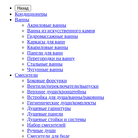
Назад
Кондиционеры
Ванны
Акриловые ванны
Ванна из искусственного камня
Гидромассажные ванны
Каркасы для ванн
Квариловые ванны
Панели для ванн
Перегородки на ванну
Стальные ванны
Чугунные ванны
Смесители
Боковые форсунки
Вентили/переключатели/выпуски
Верхние души/кронштейны
Встройка для душа/ванны/раковины
Гигиенические души/комплекты
Душевые гарнитуры
Душевые панели
Душевые стойки и системы
Набор смесителей
Ручные души
Смесители для биде