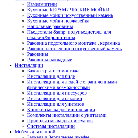
Измельчители
Кухонные КЕРАМИЧЕСКИЕ МОЙКИ
Кухонные мойки искусственный камень
Кухонные мойки нержавейка
Напольные раковины
Пьедесталы &amp; полупьедисталы для
раковин&кронштейны
Раковина подстольного монтажа , керамика
Раковина-столешница искуственный камень
Раковины
Раковины накладные
Инсталляции
Бачок скрытого монтажа
Инсталляции для биде
Инсталляции для людей с ограниченными
физическими возможностями
Инсталляции для писсуаров
Инсталляции для раковин
Инсталляции для унитазов
Кнопки смыва для инсталляции
Комплекты инсталляции с унитазами
Приводы смыва для писсуаров
Системы инсталляции
Мебель для ванной
Зеркала и Зеркальные шкафы