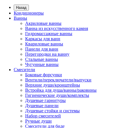
Назад
Кондиционеры
Ванны
Акриловые ванны
Ванна из искусственного камня
Гидромассажные ванны
Каркасы для ванн
Квариловые ванны
Панели для ванн
Перегородки на ванну
Стальные ванны
Чугунные ванны
Смесители
Боковые форсунки
Вентили/переключатели/выпуски
Верхние души/кронштейны
Встройка для душа/ванны/раковины
Гигиенические души/комплекты
Душевые гарнитуры
Душевые панели
Душевые стойки и системы
Набор смесителей
Ручные души
Смесители для биде