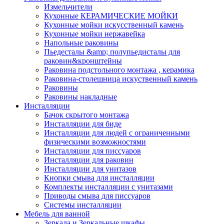
Измельчители
Кухонные КЕРАМИЧЕСКИЕ МОЙКИ
Кухонные мойки искусственный камень
Кухонные мойки нержавейка
Напольные раковины
Пьедесталы &amp; полупьедисталы для
раковин&кронштейны
Раковина подстольного монтажа , керамика
Раковина-столешница искуственный камень
Раковины
Раковины накладные
Инсталляции
Бачок скрытого монтажа
Инсталляции для биде
Инсталляции для людей с ограниченными
физическими возможностями
Инсталляции для писсуаров
Инсталляции для раковин
Инсталляции для унитазов
Кнопки смыва для инсталляции
Комплекты инсталляции с унитазами
Приводы смыва для писсуаров
Системы инсталляции
Мебель для ванной
Зеркала и Зеркальные шкафы