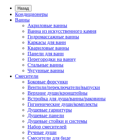
Назад
Кондиционеры
Ванны
Акриловые ванны
Ванна из искусственного камня
Гидромассажные ванны
Каркасы для ванн
Квариловые ванны
Панели для ванн
Перегородки на ванну
Стальные ванны
Чугунные ванны
Смесители
Боковые форсунки
Вентили/переключатели/выпуски
Верхние души/кронштейны
Встройка для душа/ванны/раковины
Гигиенические души/комплекты
Душевые гарнитуры
Душевые панели
Душевые стойки и системы
Набор смесителей
Ручные души
Смесители для биде