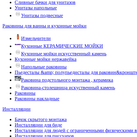
Сливные бачки для унитазов
Унитазы напольные
Унитазы подвесные
Раковины для ванны и кухонные мойки
Измельчители
Кухонные КЕРАМИЧЕСКИЕ МОЙКИ
Кухонные мойки искусственный камень
Кухонные мойки нержавейка
Напольные раковины
Пьедесталы &amp; полупьедисталы для раковин&кроншт
Раковина подстольного монтажа , керамика
Раковина-столешница искуственный камень
Раковины
Раковины накладные
Инсталляции
Бачок скрытого монтажа
Инсталляции для биде
Инсталляции для людей с ограниченными физическими 
Инсталляции для писсуаров