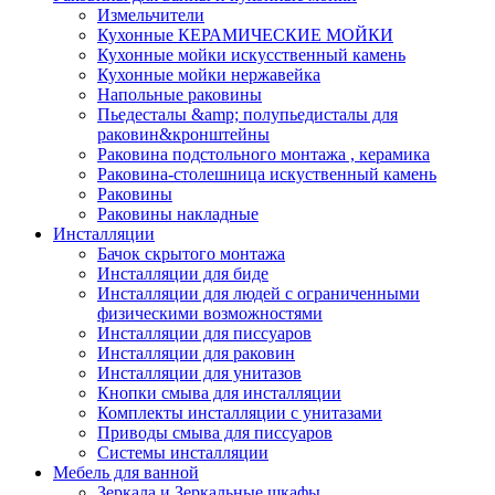
Измельчители
Кухонные КЕРАМИЧЕСКИЕ МОЙКИ
Кухонные мойки искусственный камень
Кухонные мойки нержавейка
Напольные раковины
Пьедесталы &amp; полупьедисталы для
раковин&кронштейны
Раковина подстольного монтажа , керамика
Раковина-столешница искуственный камень
Раковины
Раковины накладные
Инсталляции
Бачок скрытого монтажа
Инсталляции для биде
Инсталляции для людей с ограниченными
физическими возможностями
Инсталляции для писсуаров
Инсталляции для раковин
Инсталляции для унитазов
Кнопки смыва для инсталляции
Комплекты инсталляции с унитазами
Приводы смыва для писсуаров
Системы инсталляции
Мебель для ванной
Зеркала и Зеркальные шкафы