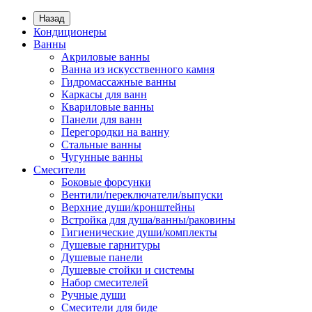
Назад
Кондиционеры
Ванны
Акриловые ванны
Ванна из искусственного камня
Гидромассажные ванны
Каркасы для ванн
Квариловые ванны
Панели для ванн
Перегородки на ванну
Стальные ванны
Чугунные ванны
Смесители
Боковые форсунки
Вентили/переключатели/выпуски
Верхние души/кронштейны
Встройка для душа/ванны/раковины
Гигиенические души/комплекты
Душевые гарнитуры
Душевые панели
Душевые стойки и системы
Набор смесителей
Ручные души
Смесители для биде