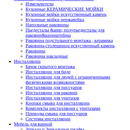
Измельчители
Кухонные КЕРАМИЧЕСКИЕ МОЙКИ
Кухонные мойки искусственный камень
Кухонные мойки нержавейка
Напольные раковины
Пьедесталы &amp; полупьедисталы для
раковин&кронштейны
Раковина подстольного монтажа , керамика
Раковина-столешница искуственный камень
Раковины
Раковины накладные
Инсталляции
Бачок скрытого монтажа
Инсталляции для биде
Инсталляции для людей с ограниченными
физическими возможностями
Инсталляции для писсуаров
Инсталляции для раковин
Инсталляции для унитазов
Кнопки смыва для инсталляции
Комплекты инсталляции с унитазами
Приводы смыва для писсуаров
Системы инсталляции
Мебель для ванной
Зеркала и Зеркальные шкафы