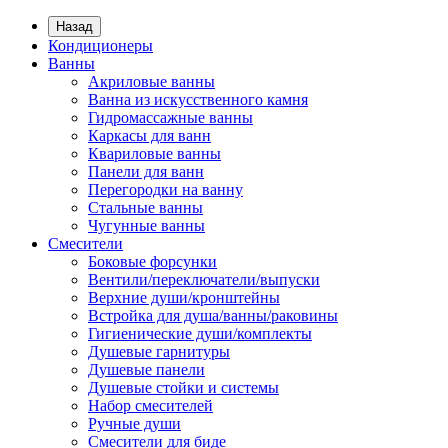
Назад
Кондиционеры
Ванны
Акриловые ванны
Ванна из искусственного камня
Гидромассажные ванны
Каркасы для ванн
Квариловые ванны
Панели для ванн
Перегородки на ванну
Стальные ванны
Чугунные ванны
Смесители
Боковые форсунки
Вентили/переключатели/выпуски
Верхние души/кронштейны
Встройка для душа/ванны/раковины
Гигиенические души/комплекты
Душевые гарнитуры
Душевые панели
Душевые стойки и системы
Набор смесителей
Ручные души
Смесители для биде