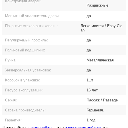
Конструкция дверей:
Раздвижные
Магнитный уплотнитель двери:
да
Покрытие стекла анти капля
:
Легко моется / Easy Cle
an
Регулируемый профиль:
да
Роликовый подшипник:
да
Ручка:
Металлическая
Универсальная установка:
да
Коробок в упаковке:
1шт
Ресурс эксплуатации:
15 лет
Серия:
Пассаж / Passage
Страна производитель:
Германия.
Гарантия:
1 год
Пожалуйста
авторизуйтесь
или
зарегистрируйтесь
для