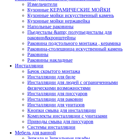
Измельчители
Кухонные КЕРАМИЧЕСКИЕ МОЙКИ
Кухонные мойки искусственный камень
Кухонные мойки нержавейка
Напольные раковины
Пьедесталы &amp; полупьедисталы для
раковин&кронштейны
Раковина подстольного монтажа , керамика
Раковина-столешница искуственный камень
Раковины
Раковины накладные
Инсталляции
Бачок скрытого монтажа
Инсталляции для биде
Инсталляции для людей с ограниченными
физическими возможностями
Инсталляции для писсуаров
Инсталляции для раковин
Инсталляции для унитазов
Кнопки смыва для инсталляции
Комплекты инсталляции с унитазами
Приводы смыва для писсуаров
Системы инсталляции
Мебель для ванной
Зеркала и Зеркальные шкафы