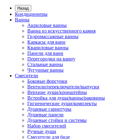
Назад
Кондиционеры
Ванны
Акриловые ванны
Ванна из искусственного камня
Гидромассажные ванны
Каркасы для ванн
Квариловые ванны
Панели для ванн
Перегородки на ванну
Стальные ванны
Чугунные ванны
Смесители
Боковые форсунки
Вентили/переключатели/выпуски
Верхние души/кронштейны
Встройка для душа/ванны/раковины
Гигиенические души/комплекты
Душевые гарнитуры
Душевые панели
Душевые стойки и системы
Набор смесителей
Ручные души
Смесители для биде