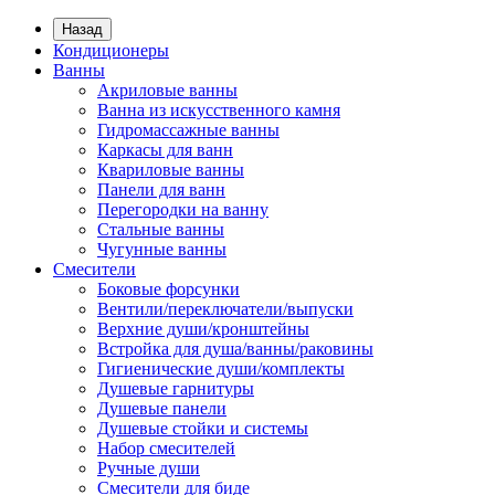
Назад
Кондиционеры
Ванны
Акриловые ванны
Ванна из искусственного камня
Гидромассажные ванны
Каркасы для ванн
Квариловые ванны
Панели для ванн
Перегородки на ванну
Стальные ванны
Чугунные ванны
Смесители
Боковые форсунки
Вентили/переключатели/выпуски
Верхние души/кронштейны
Встройка для душа/ванны/раковины
Гигиенические души/комплекты
Душевые гарнитуры
Душевые панели
Душевые стойки и системы
Набор смесителей
Ручные души
Смесители для биде