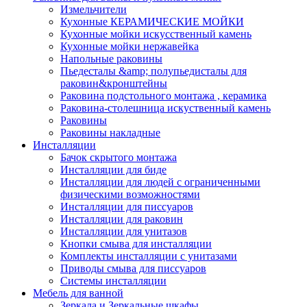
Измельчители
Кухонные КЕРАМИЧЕСКИЕ МОЙКИ
Кухонные мойки искусственный камень
Кухонные мойки нержавейка
Напольные раковины
Пьедесталы &amp; полупьедисталы для
раковин&кронштейны
Раковина подстольного монтажа , керамика
Раковина-столешница искуственный камень
Раковины
Раковины накладные
Инсталляции
Бачок скрытого монтажа
Инсталляции для биде
Инсталляции для людей с ограниченными
физическими возможностями
Инсталляции для писсуаров
Инсталляции для раковин
Инсталляции для унитазов
Кнопки смыва для инсталляции
Комплекты инсталляции с унитазами
Приводы смыва для писсуаров
Системы инсталляции
Мебель для ванной
Зеркала и Зеркальные шкафы