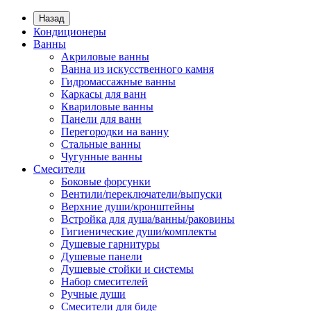
Назад
Кондиционеры
Ванны
Акриловые ванны
Ванна из искусственного камня
Гидромассажные ванны
Каркасы для ванн
Квариловые ванны
Панели для ванн
Перегородки на ванну
Стальные ванны
Чугунные ванны
Смесители
Боковые форсунки
Вентили/переключатели/выпуски
Верхние души/кронштейны
Встройка для душа/ванны/раковины
Гигиенические души/комплекты
Душевые гарнитуры
Душевые панели
Душевые стойки и системы
Набор смесителей
Ручные души
Смесители для биде