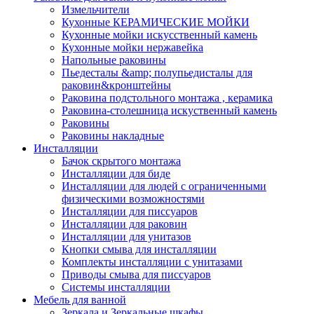
Измельчители
Кухонные КЕРАМИЧЕСКИЕ МОЙКИ
Кухонные мойки искусственный камень
Кухонные мойки нержавейка
Напольные раковины
Пьедесталы &amp; полупьедисталы для
раковин&кронштейны
Раковина подстольного монтажа , керамика
Раковина-столешница искуственный камень
Раковины
Раковины накладные
Инсталляции
Бачок скрытого монтажа
Инсталляции для биде
Инсталляции для людей с ограниченными
физическими возможностями
Инсталляции для писсуаров
Инсталляции для раковин
Инсталляции для унитазов
Кнопки смыва для инсталляции
Комплекты инсталляции с унитазами
Приводы смыва для писсуаров
Системы инсталляции
Мебель для ванной
Зеркала и Зеркальные шкафы