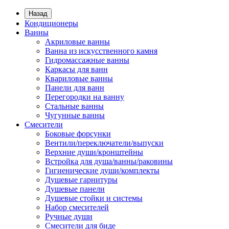
Назад
Кондиционеры
Ванны
Акриловые ванны
Ванна из искусственного камня
Гидромассажные ванны
Каркасы для ванн
Квариловые ванны
Панели для ванн
Перегородки на ванну
Стальные ванны
Чугунные ванны
Смесители
Боковые форсунки
Вентили/переключатели/выпуски
Верхние души/кронштейны
Встройка для душа/ванны/раковины
Гигиенические души/комплекты
Душевые гарнитуры
Душевые панели
Душевые стойки и системы
Набор смесителей
Ручные души
Смесители для биде