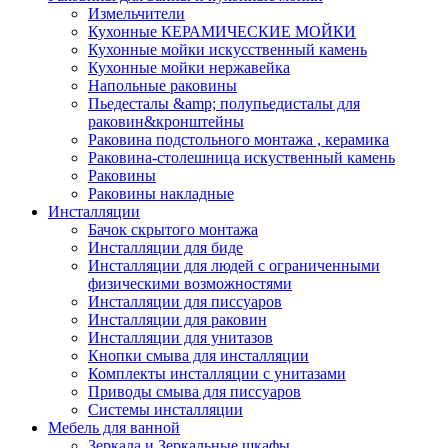
Измельчители
Кухонные КЕРАМИЧЕСКИЕ МОЙКИ
Кухонные мойки искусственный камень
Кухонные мойки нержавейка
Напольные раковины
Пьедесталы &amp; полупьедисталы для
раковин&кронштейны
Раковина подстольного монтажа , керамика
Раковина-столешница искуственный камень
Раковины
Раковины накладные
Инсталляции
Бачок скрытого монтажа
Инсталляции для биде
Инсталляции для людей с ограниченными
физическими возможностями
Инсталляции для писсуаров
Инсталляции для раковин
Инсталляции для унитазов
Кнопки смыва для инсталляции
Комплекты инсталляции с унитазами
Приводы смыва для писсуаров
Системы инсталляции
Мебель для ванной
Зеркала и Зеркальные шкафы