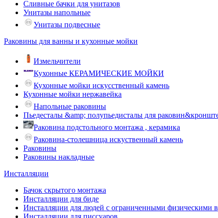
Сливные бачки для унитазов
Унитазы напольные
Унитазы подвесные
Раковины для ванны и кухонные мойки
Измельчители
Кухонные КЕРАМИЧЕСКИЕ МОЙКИ
Кухонные мойки искусственный камень
Кухонные мойки нержавейка
Напольные раковины
Пьедесталы &amp; полупьедисталы для раковин&кроншт
Раковина подстольного монтажа , керамика
Раковина-столешница искуственный камень
Раковины
Раковины накладные
Инсталляции
Бачок скрытого монтажа
Инсталляции для биде
Инсталляции для людей с ограниченными физическими 
Инсталляции для писсуаров