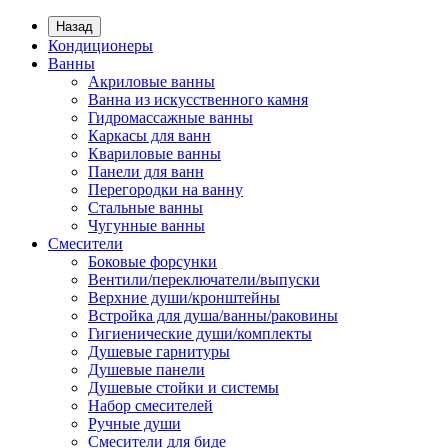
Назад
Кондиционеры
Ванны
Акриловые ванны
Ванна из искусственного камня
Гидромассажные ванны
Каркасы для ванн
Квариловые ванны
Панели для ванн
Перегородки на ванну
Стальные ванны
Чугунные ванны
Смесители
Боковые форсунки
Вентили/переключатели/выпуски
Верхние души/кронштейны
Встройка для душа/ванны/раковины
Гигиенические души/комплекты
Душевые гарнитуры
Душевые панели
Душевые стойки и системы
Набор смесителей
Ручные души
Смесители для биде