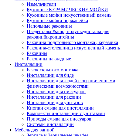
Измельчители
Кухонные КЕРАМИЧЕСКИЕ МОЙКИ
Кухонные мойки искусственный камень
Кухонные мойки нержавейка
Напольные раковины
Пьедесталы &amp; полупьедисталы для
раковин&кронштейны
Раковина подстольного монтажа , керамика
Раковина-столешница искуственный камень
Раковины
Раковины накладные
Инсталляции
Бачок скрытого монтажа
Инсталляции для биде
Инсталляции для людей с ограниченными
физическими возможностями
Инсталляции для писсуаров
Инсталляции для раковин
Инсталляции для унитазов
Кнопки смыва для инсталляции
Комплекты инсталляции с унитазами
Приводы смыва для писсуаров
Системы инсталляции
Мебель для ванной
Зеркала и Зеркальные шкафы