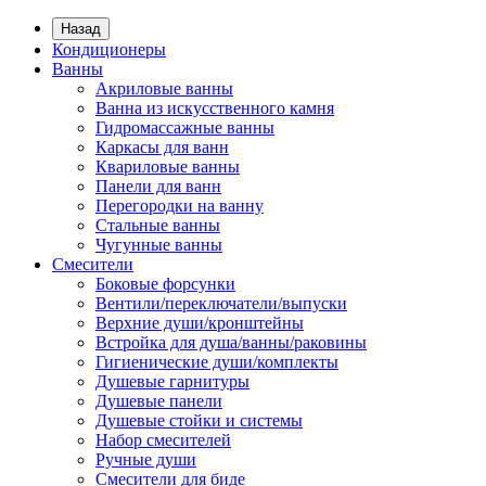
Назад
Кондиционеры
Ванны
Акриловые ванны
Ванна из искусственного камня
Гидромассажные ванны
Каркасы для ванн
Квариловые ванны
Панели для ванн
Перегородки на ванну
Стальные ванны
Чугунные ванны
Смесители
Боковые форсунки
Вентили/переключатели/выпуски
Верхние души/кронштейны
Встройка для душа/ванны/раковины
Гигиенические души/комплекты
Душевые гарнитуры
Душевые панели
Душевые стойки и системы
Набор смесителей
Ручные души
Смесители для биде