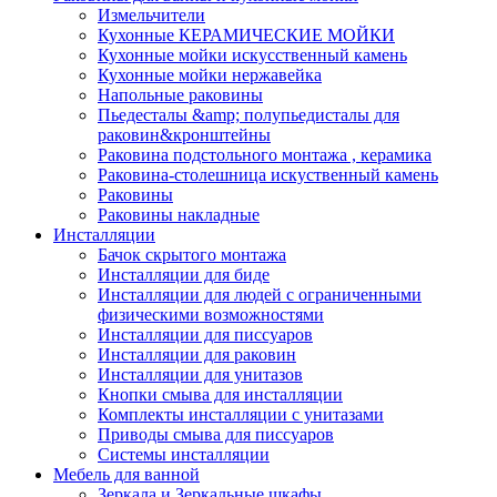
Измельчители
Кухонные КЕРАМИЧЕСКИЕ МОЙКИ
Кухонные мойки искусственный камень
Кухонные мойки нержавейка
Напольные раковины
Пьедесталы &amp; полупьедисталы для
раковин&кронштейны
Раковина подстольного монтажа , керамика
Раковина-столешница искуственный камень
Раковины
Раковины накладные
Инсталляции
Бачок скрытого монтажа
Инсталляции для биде
Инсталляции для людей с ограниченными
физическими возможностями
Инсталляции для писсуаров
Инсталляции для раковин
Инсталляции для унитазов
Кнопки смыва для инсталляции
Комплекты инсталляции с унитазами
Приводы смыва для писсуаров
Системы инсталляции
Мебель для ванной
Зеркала и Зеркальные шкафы